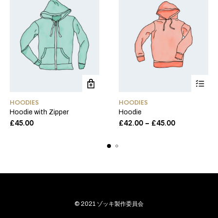
こ
HOODIES
HOODIES
の
Hoodie with Zipper
Hoodie
商
価
£
45.00
£
42.00
–
£
45.00
品
格
に
帯:
£42.00
は
–
複
£45.00
数
の
バ
リ
© 2021 ゾッキ製作委員会
エ