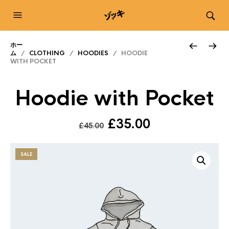
ホー
ム
/
CLOTHING
/
HOODIES
/ HOODIE
WITH POCKET
Hoodie with Pocket
元
現
£
35.00
£
45.00
の
在
価
の
SALE
格
価
は
格
£45.00
は
で
£35.00
し
で
た。
す。